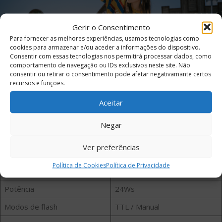
Gerir o Consentimento
Para fornecer as melhores experiências, usamos tecnologias como
cookies para armazenar e/ou aceder a informações do dispositivo.
Consentir com essas tecnologias nos permitirá processar dados, como
comportamento de navegação ou IDs exclusivos neste site. Não
consentir ou retirar o consentimento pode afetar negativamante certos
recursos e funções.
Aceitar
Especificações técnicas
Negar
ESPECIFICAÇÃO
DETALHE
Ver preferências
Modelo
Vintage Z1 Pro
Política de Cookies
Política de Privacidade
Tipo
Flash on-camera
Potência
24Ws
Modos de flash
TTL / Manual