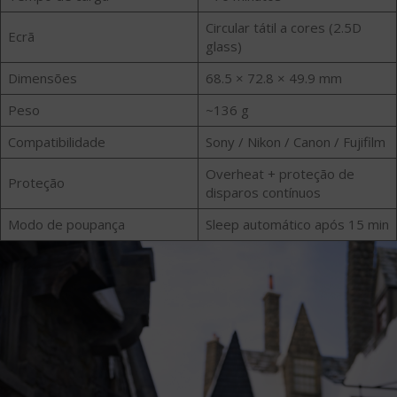
Circular tátil a cores (2.5D
Ecrã
glass)
Dimensões
68.5 × 72.8 × 49.9 mm
Peso
~136 g
Compatibilidade
Sony / Nikon / Canon / Fujifilm
Overheat + proteção de
Proteção
disparos contínuos
Modo de poupança
Sleep automático após 15 min