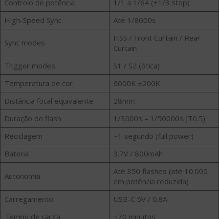
Controlo de potência
1/1 a 1/64 (±1/3 stop)
High-Speed Sync
Até 1/8000s
HSS / Front Curtain / Rear
Sync modes
Curtain
Trigger modes
S1 / S2 (ótica)
Temperatura de cor
6000K ±200K
Distância focal equivalente
28mm
Duração do flash
1/3000s – 1/50000s (T0.5)
Reciclagem
~1 segundo (full power)
Bateria
3.7V / 800mAh
Até 350 flashes (até 10.000
Autonomia
em potência reduzida)
Carregamento
USB-C 5V / 0.8A
Tempo de carga
~70 minutos