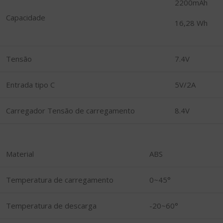
2200mAh
Capacidade
16,28 Wh
Tensão
7.4V
Entrada tipo C
5V/2A
Carregador Tensão de carregamento
8.4V
Material
ABS
Temperatura de carregamento
0~45°
Temperatura de descarga
-20~60°