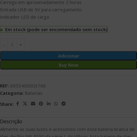
Carrega em aproximadamente 2 horas
Entrada USB de 5V para carregamento
Indicador LED de carga
Em stock (pode ser encomendado sem stock)
Adicionar
Buy Now
REF:
6953400303766
Categoria:
Baterias
Share:
Descrição
Alimente as suas luzes e acessórios com esta bateria branca de
iões de lítio NP-F550 da série L da Viltrox. Esta bateria de iões